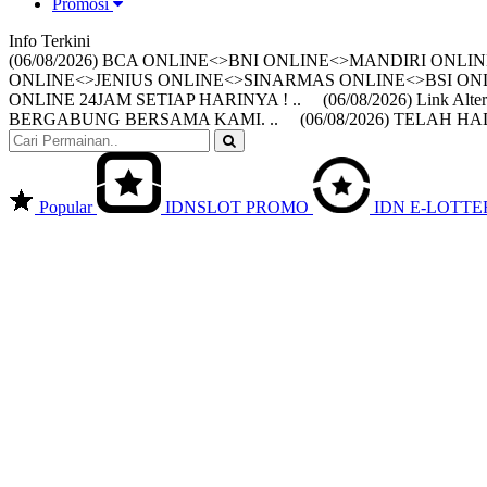
Promosi
Info Terkini
(06/08/2026)
BCA ONLINE<>BNI ONLINE<>MANDIRI ONLI
ONLINE<>JENIUS ONLINE<>SINARMAS ONLINE<>BSI O
ONLINE 24JAM SETIAP HARINYA ! ..
(06/08/2026)
Link Alte
BERGABUNG BERSAMA KAMI. ..
(06/08/2026)
TELAH HA
Popular
IDNSLOT
PROMO
IDN E-LOTTE