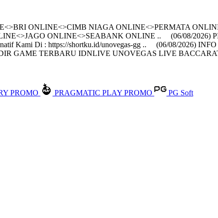
NE<>BRI ONLINE<>CIMB NIAGA ONLINE<>PERMATA ONL
NLINE<>JAGO ONLINE<>SEABANK ONLINE ..
(06/08/2026)
P
rnatif Kami Di : https://shortku.id/unovegas-gg ..
(06/08/2026)
INFO
DIR GAME TERBARU IDNLIVE UNOVEGAS LIVE BACCARA
RY
PROMO
PRAGMATIC PLAY
PROMO
PG Soft