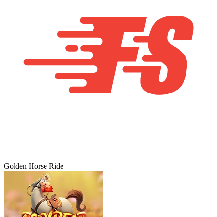
Golden Horse Ride