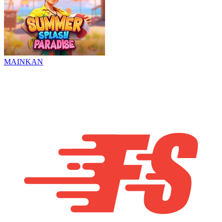
MAINKAN