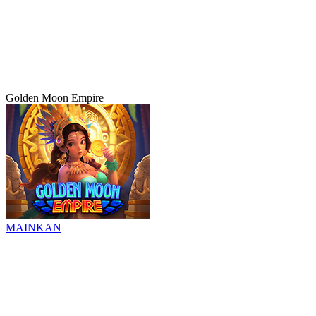
Golden Moon Empire
MAINKAN