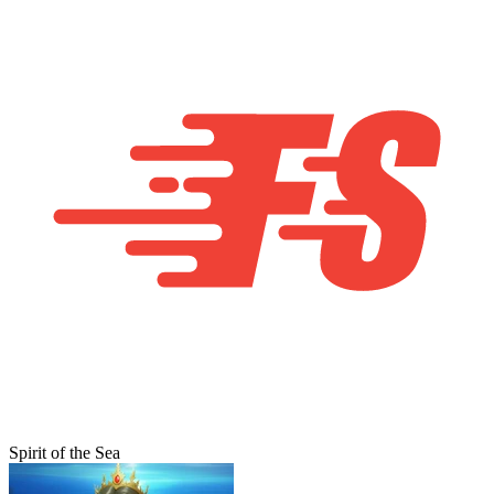
Spirit of the Sea