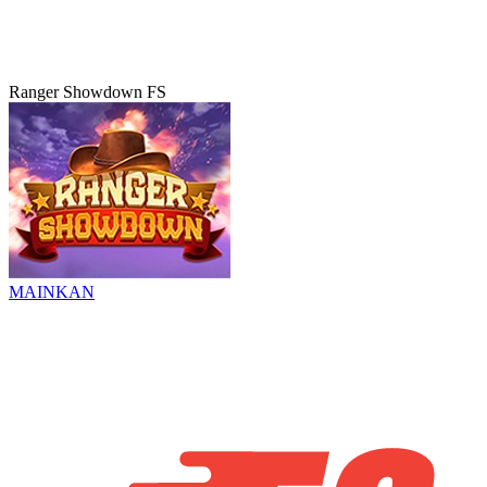
Ranger Showdown FS
MAINKAN