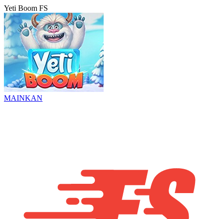
Yeti Boom FS
MAINKAN