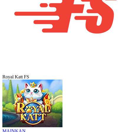
Royal Katt FS
MAINKAN