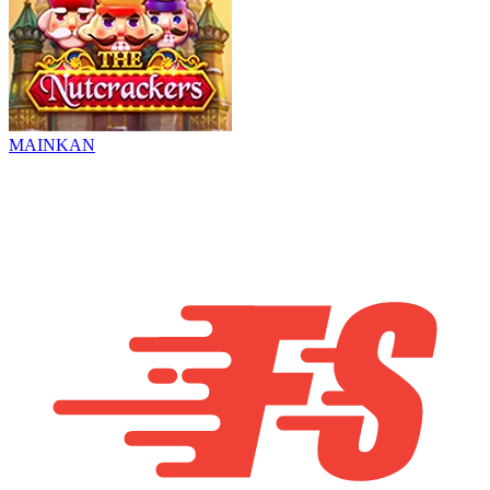
MAINKAN