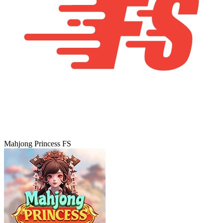
Mahjong Princess FS