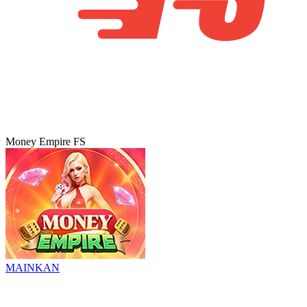
Money Empire FS
MAINKAN