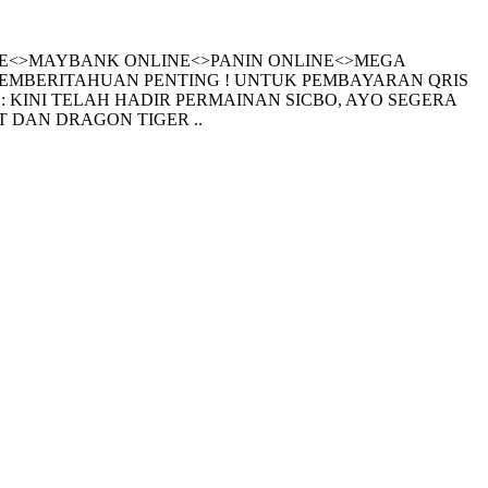
INE<>MAYBANK ONLINE<>PANIN ONLINE<>MEGA
EMBERITAHUAN PENTING ! UNTUK PEMBAYARAN QRIS
 : KINI TELAH HADIR PERMAINAN SICBO, AYO SEGERA
T DAN DRAGON TIGER ..