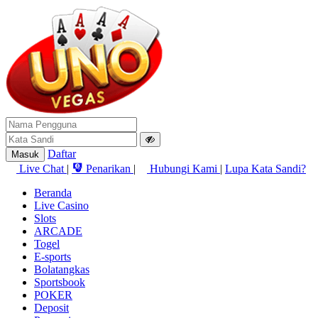
Daftar
Masuk
Live Chat
|
Penarikan
|
Hubungi Kami
|
Lupa Kata Sandi?
Beranda
Live Casino
Slots
ARCADE
Togel
E-sports
Bolatangkas
Sportsbook
POKER
Deposit