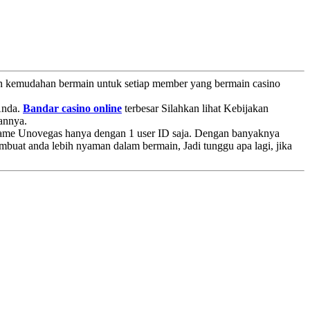
kan kemudahan bermain untuk setiap member yang bermain casino
.
Anda.
Bandar casino online
terbesar Silahkan lihat Kebijakan
annya.
 game Unovegas hanya dengan 1 user ID saja. Dengan banyaknya
buat anda lebih nyaman dalam bermain, Jadi tunggu apa lagi, jika