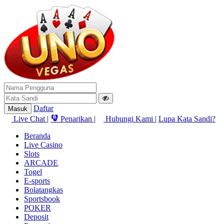
Daftar
Masuk
Live Chat
|
Penarikan
|
Hubungi Kami
|
Lupa Kata Sandi?
Beranda
Live Casino
Slots
ARCADE
Togel
E-sports
Bolatangkas
Sportsbook
POKER
Deposit