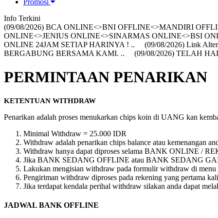
Promosi
Info Terkini
(09/08/2026)
BCA ONLINE<>BNI OFFLINE<>MANDIRI OFF
ONLINE<>JENIUS ONLINE<>SINARMAS ONLINE<>BSI O
ONLINE 24JAM SETIAP HARINYA ! ..
(09/08/2026)
Link Alte
BERGABUNG BERSAMA KAMI. ..
(09/08/2026)
TELAH HA
PERMINTAAN PENARIKAN
KETENTUAN WITHDRAW
Penarikan adalah proses menukarkan chips koin di UANG kan kembali 
Minimal Withdraw = 25.000 IDR
Withdraw adalah penarikan chips balance atau kemenangan anda
Withdraw hanya dapat diproses selama BANK ONLINE / REK 
Jika BANK SEDANG OFFLINE atau BANK SEDANG GANGGUA
Lakukan mengisian withdraw pada formulir withdraw di men
Pengiriman withdraw diproses pada rekening yang pertama kali 
Jika terdapat kendala perihal withdraw silakan anda dapat m
JADWAL BANK OFFLINE