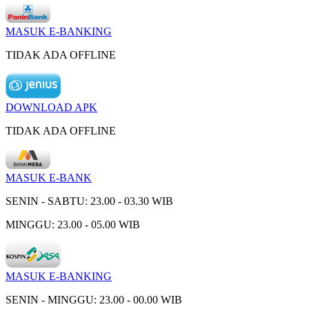
MASUK E-BANKING
TIDAK ADA OFFLINE
DOWNLOAD APK
TIDAK ADA OFFLINE
MASUK E-BANK
SENIN - SABTU: 23.00 - 03.30 WIB
MINGGU: 23.00 - 05.00 WIB
MASUK E-BANKING
SENIN - MINGGU: 23.00 - 00.00 WIB