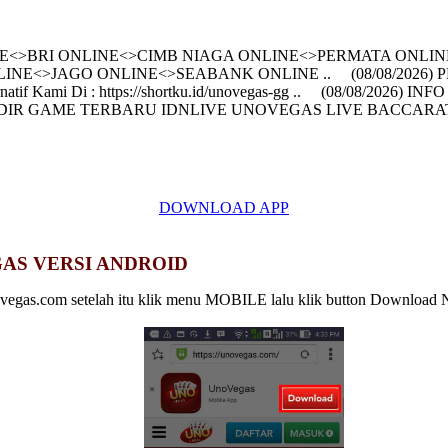
NE<>BRI ONLINE<>CIMB NIAGA ONLINE<>PERMATA ONL
NLINE<>JAGO ONLINE<>SEABANK ONLINE ..
(08/08/2026)
P
rnatif Kami Di : https://shortku.id/unovegas-gg ..
(08/08/2026)
INFO
DIR GAME TERBARU IDNLIVE UNOVEGAS LIVE BACCARA
DOWNLOAD APP
AS VERSI ANDROID
as.com setelah itu klik menu MOBILE lalu klik button Download No