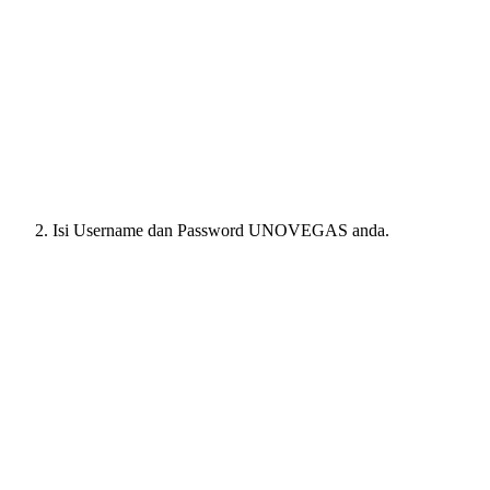
Isi Username dan Password UNOVEGAS anda.