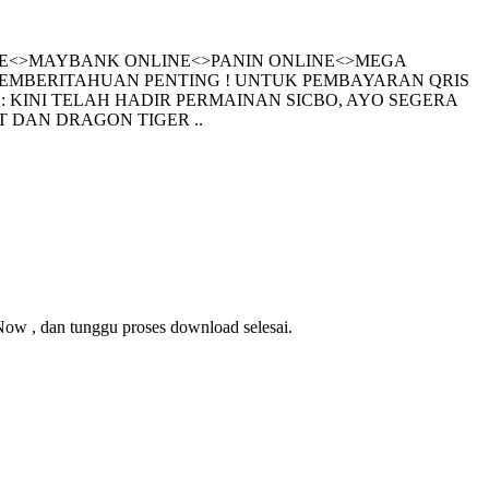
INE<>MAYBANK ONLINE<>PANIN ONLINE<>MEGA
EMBERITAHUAN PENTING ! UNTUK PEMBAYARAN QRIS
 : KINI TELAH HADIR PERMAINAN SICBO, AYO SEGERA
T DAN DRAGON TIGER ..
w , dan tunggu proses download selesai.