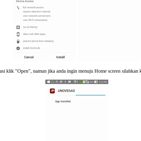
likasi klik "Open", namun jika anda ingin menuju Home screen silahkan 