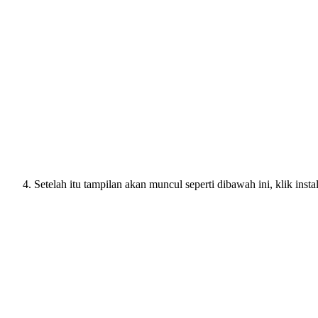
Setelah itu tampilan akan muncul seperti dibawah ini, klik insta