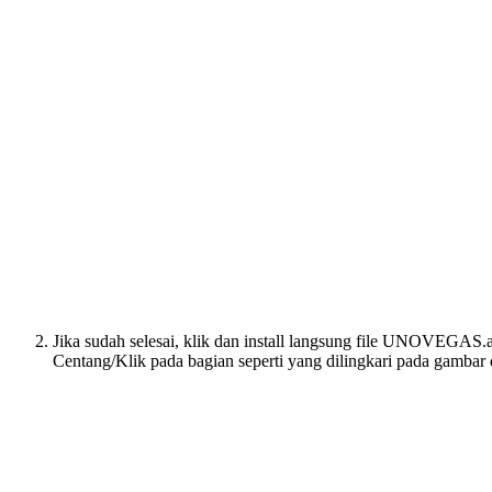
Jika sudah selesai, klik dan install langsung file UNOVEGAS.ap
Centang/Klik pada bagian seperti yang dilingkari pada gambar 