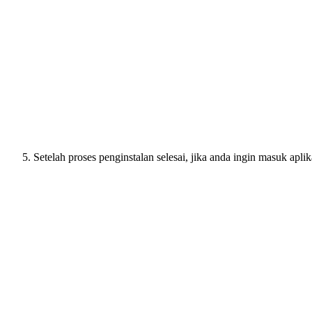
Setelah proses penginstalan selesai, jika anda ingin masuk ap