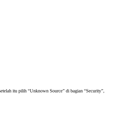
setelah itu pilih “Unknown Source” di bagian “Security”,