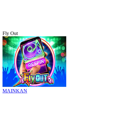
Fly Out
MAINKAN