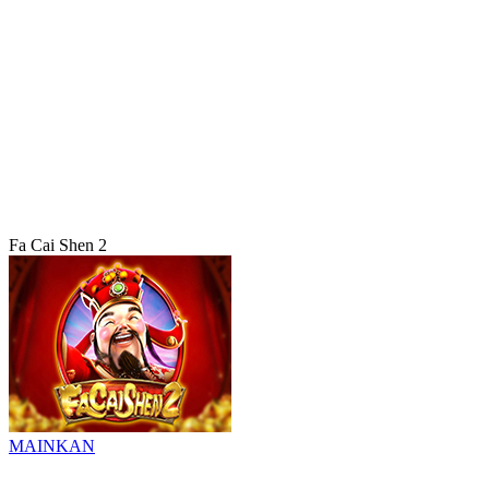
Fa Cai Shen 2
MAINKAN