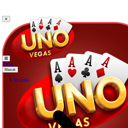
✕
Daftar
Masuk
Beranda