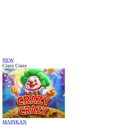
NEW
Crazy Crazy
MAINKAN