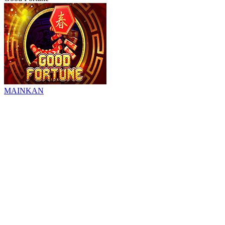
MAINKAN