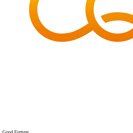
Good Fortune