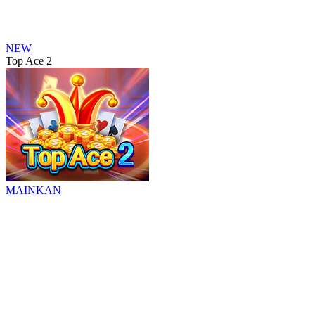
NEW
Top Ace 2
MAINKAN