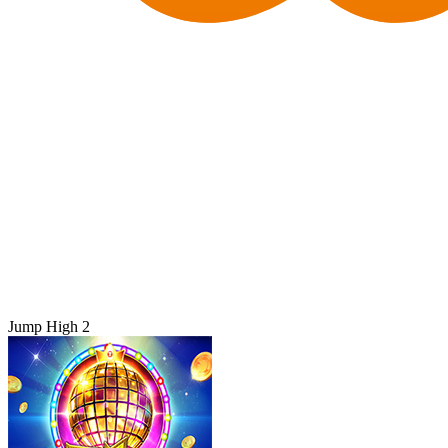
Jump High 2